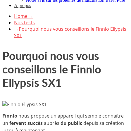
Notre avis sur les protéines de musculation EaFit Pure
A propos
Home
→
Nos tests
→
Pourquoi nous vous conseillons le Finnlo Ellypsis
SX1
Pourquoi nous vous
conseillons le Finnlo
Ellypsis SX1
Finnlo
nous propose un appareil qui semble connaître
un
fervent succès
auprès
du public
depuis sa création
jusqu’à maintenant.