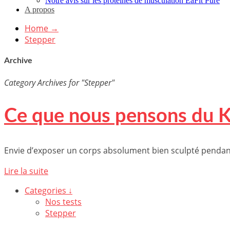
Notre avis sur les protéines de musculation EaFit Pure
A propos
Home
→
Stepper
Archive
Category Archives for "Stepper"
Ce que nous pensons du K
Envie d’exposer un corps absolument bien sculpté pendan
Lire la suite
Categories ↓
Nos tests
Stepper