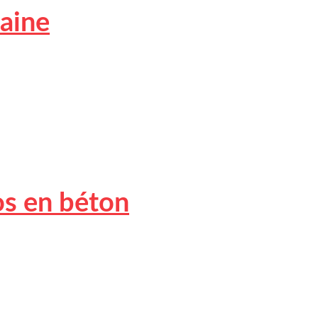
maine
os en béton