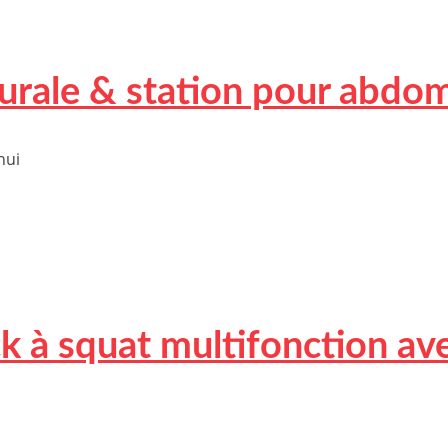
urale & station pour abdom
hui
ck à squat multifonction ave