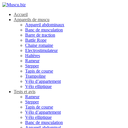
Accueil
Appareils de muscu
Appareil abdominaux
Banc de musculation
Barre de traction
Battle Rope
Chaise romaine
Electrostimulateur
Haltères
Rameur
Stepper
Tapis de course
Trampoline
Vélo d’appartement
Vélo elliptique
Tests et avis
Rameur
Stepper
Tapis de course
Vélo d’appartement
Vélo elliptique
Banc de musculation
Appareil abdominal