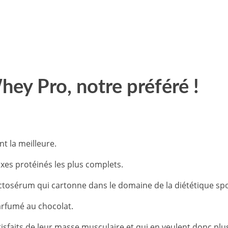
hey Pro, notre préféré !
t la meilleure.
xes protéinés les plus complets.
actosérum qui cartonne dans le domaine de la diététique spo
arfumé au chocolat.
tisfaits de leur masse musculaire et qui en veulent donc plu