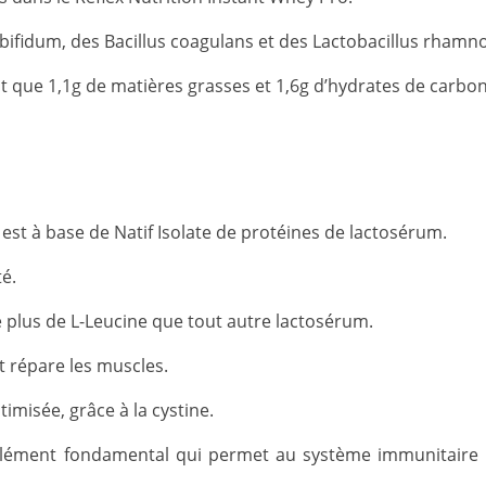
m bifidum, des Bacillus coagulans et des Lactobacillus rhamn
t que 1,1g de matières grasses et 1,6g d’hydrates de carbone
est à base de Natif Isolate de protéines de lactosérum.
é.
e plus de L-Leucine que tout autre lactosérum.
et répare les muscles.
misée, grâce à la cystine.
n élément fondamental qui permet au système immunitaire