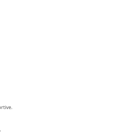
rtive.
s.